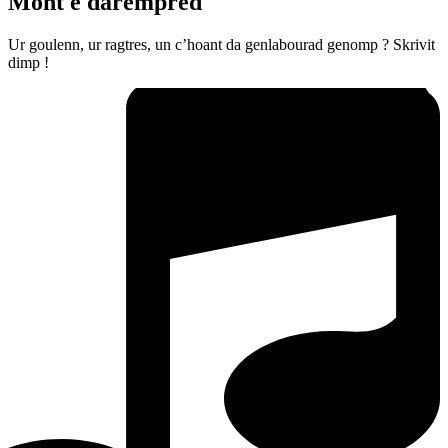
Mont e darempred
Ur goulenn, ur ragtres, un c’hoant da genlabourad genomp ? Skrivit
dimp !