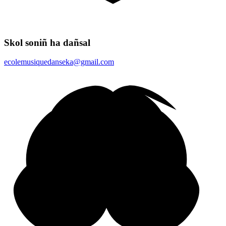
Skol soniñ ha dañsal
ecolemusiquedanseka@gmail.com