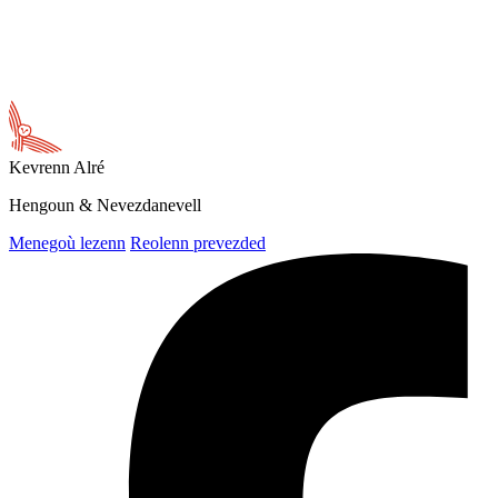
Kevrenn
Alré
Hengoun & Nevezdanevell
Menegoù lezenn
Reolenn prevezded