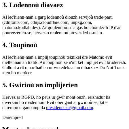
3. Lodennoù diavaez
Al lec'hienn-mañ a garg lodennoù diouzh servijoù trede-parti
(cdnfonts.com, cdnjs.cloudflare.com, unpkg.com,
matomo.kodlab.dev). Ar goulennoù-se a gas ho chomlec'h IP d'ar
pourvezerien-se, hervez o reolennoù prevezded o-unan.
4. Toupinoù
Al lec'hienn-mañ a implij toupinoù teknikel dre Matomo evit
dielfennañ an trafik. An toupinoù-se n'int ket implijet evit bruderezh.
Gallout a rit o nac'hañ en ur weredekaat an dibarzh « Do Not Track
» en ho merdeer.
5. Gwirioù an implijerien
Hervez ar RGPD, ho peus ur gwir mont-ouzh, reizhadur ha
diverkañ ho roadennoù. Evit ober gant ar gwirioù-se, kit e
darempred ganeomp da
presidenceka@gmail.com
.
Darempred