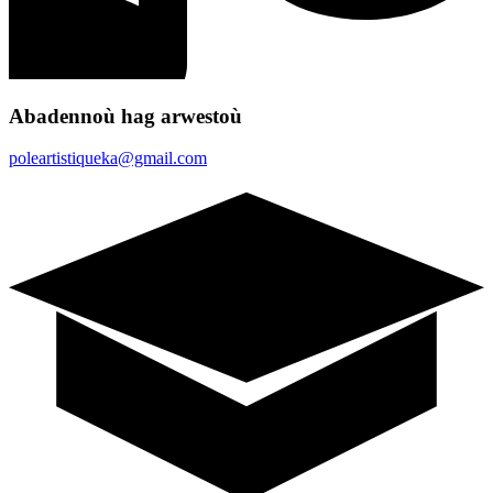
Abadennoù hag arwestoù
poleartistiqueka@gmail.com