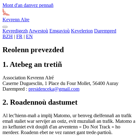
Mont d'an danvez pennañ
Kevrenn
Alre
Kevredigezh
Arwestoù
Emgavioù
Kevelerion
Darempred
BZH
|
FR
|
EN
Reolenn prevezded
1. Atebeg an tretiñ
Association Kevrenn Alré
Caserne Duguesclin, 1 Place du Four Mollet, 56400 Auray
Darempred :
presidenceka@gmail.com
2. Roadennoù dastumet
Al lec'hienn-mañ a implij Matomo, ur benveg dielfennañ an trafik
emañ staliet war servijer an ostiz, evit muzuliañ an trafik. Matomo a
zo kefluniet evit doujiñ d'an arventenn « Do Not Track » ho
merdeer. Roadenn ebet ne vez rannet gant trede-partioù.