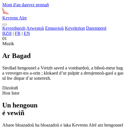
Mont d'an danvez pennañ
Kevrenn
Alre
Kevredigezh
Arwestoù
Emgavioù
Kevelerion
Darempred
BZH
|
FR
|
EN
01
Muzik
Ar Bagad
Strollad hengounel a Vreizh saved a vombardoù, a biboù-meur hag
a venveger-tos a-orin ; klokaed d’ur pulpitr a dreujennoù-gaol a gas
ul liw dispar d’ar sonerezh.
Dizoloiñ
Hon Istor
Un hengoun
é vewiñ
Abaoe bloazadoù ha bloazadoù e laka Kevrenn Alré arz hengounel