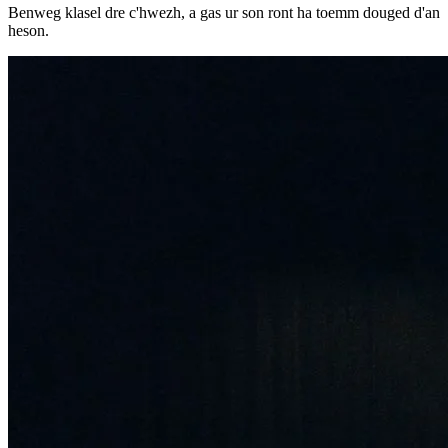
Benweg klasel dre c'hwezh, a gas ur son ront ha toemm douged d'an
heson.