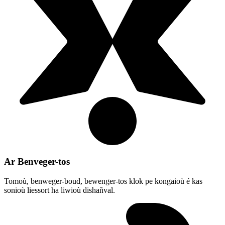
Ar Benveger-tos
Tomoù, benweger-boud, bewenger-tos klok pe kongaioù é kas
sonioù liessort ha liwioù dishañval.