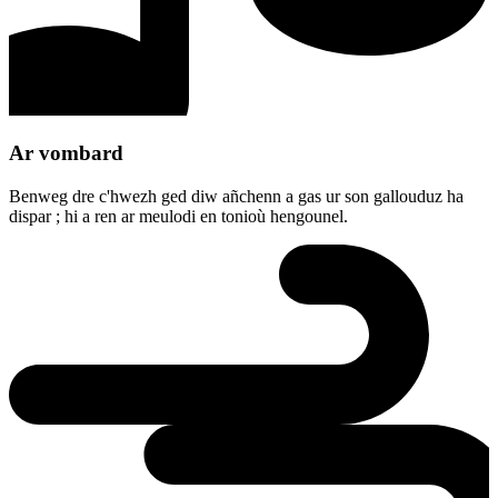
Ar vombard
Benweg dre c'hwezh ged diw añchenn a gas ur son gallouduz ha
dispar ; hi a ren ar meulodi en tonioù hengounel.