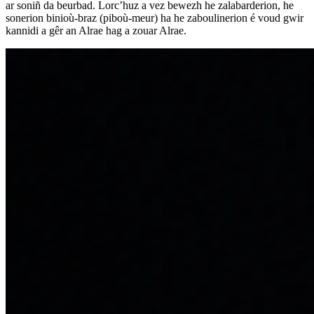
ar soniñ da beurbad. Lorc’huz a vez bewezh he zalabarderion, he
sonerion binioù-braz (piboù-meur) ha he zaboulinerion é voud gwir
kannidi a gêr an Alrae hag a zouar Alrae.