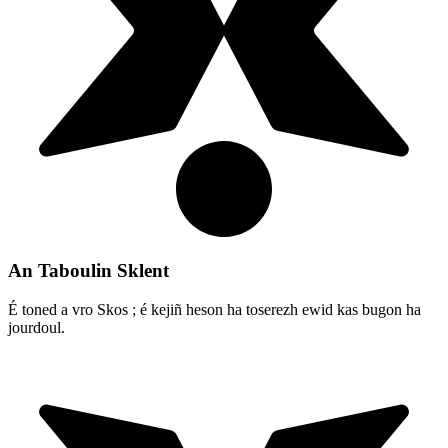
An Taboulin Sklent
É toned a vro Skos ; é kejiñ heson ha toserezh ewid kas bugon ha
jourdoul.