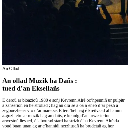
An Ollad
An ollad Muzik ha Dañs :
tued d’an Eksellañs
E deroù ar bloazioù 1980 e soñj Kevrenn Alré oc’hpenniñ ur pulpitr
a zañserion en he strollad ; hag an dra-se a oa a-eneb d’ar pezh a
zegouezhe er vro d’ar mare-se. É terc’hel hag é kreñvaad al liamm
a-gozh etre ar muzik hag an dañs, é kennig d’an arwesterion
arwestoù liesaed, é labourad stard ha strizh é ha Kevrenn Alré da
voud buan unan ag ar c’hannidi nerzhusañ ha brudetañ ag hor