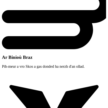
Ar Binioù Braz
Pib-meur a vro Skos a gas donded ha nerzh d'an ollad.