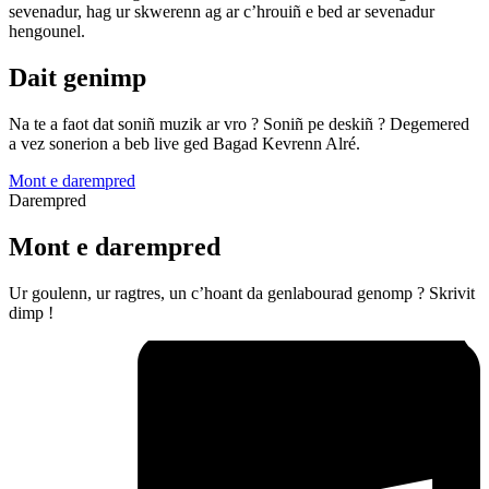
sevenadur, hag ur skwerenn ag ar c’hrouiñ e bed ar sevenadur
hengounel.
Dait genimp
Na te a faot dat soniñ muzik ar vro ? Soniñ pe deskiñ ? Degemered
a vez sonerion a beb live ged Bagad Kevrenn Alré.
Mont e darempred
Darempred
Mont e darempred
Ur goulenn, ur ragtres, un c’hoant da genlabourad genomp ? Skrivit
dimp !