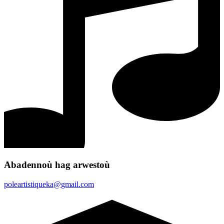
Abadennoù hag arwestoù
poleartistiqueka@gmail.com