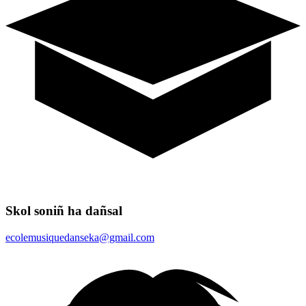
Skol soniñ ha dañsal
ecolemusiquedanseka@gmail.com