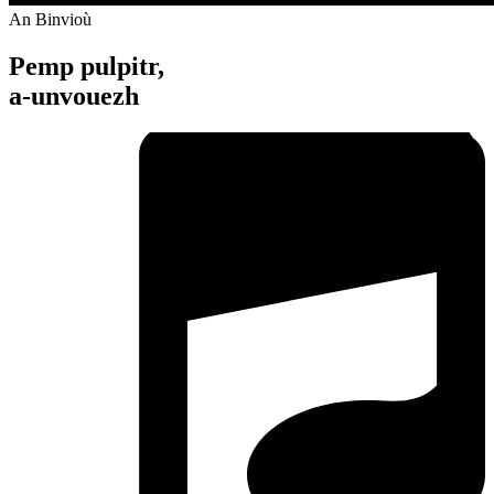
An Binvioù
Pemp pulpitr,
a-unvouezh